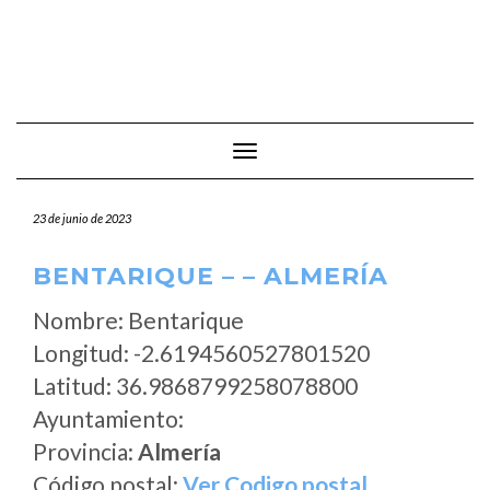
Cambiar modo de navegación
23 de junio de 2023
BENTARIQUE – – ALMERÍA
Nombre: Bentarique
Longitud: -2.6194560527801520
Latitud: 36.9868799258078800
Ayuntamiento:
Provincia:
Almería
Código postal:
Ver Codigo postal