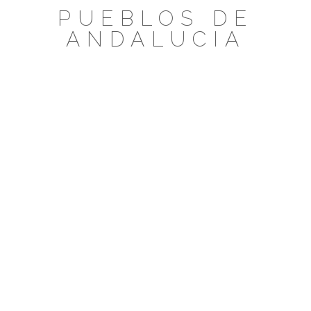
Saltar
PUEBLOS DE
al
ANDALUCIA
contenido