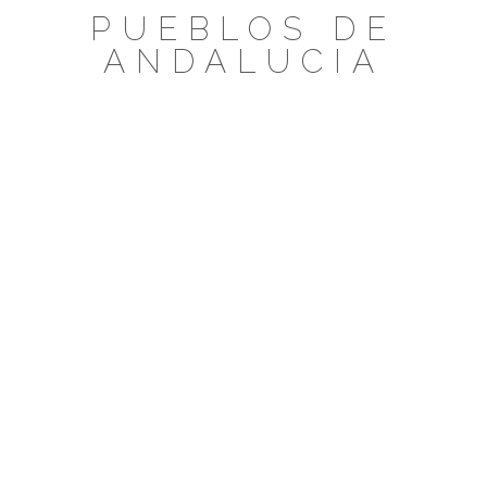
Saltar
PUEBLOS DE
al
ANDALUCIA
contenido