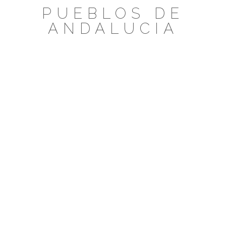
Saltar
PUEBLOS DE
al
ANDALUCIA
contenido