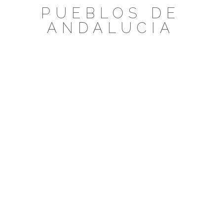
Saltar
PUEBLOS DE
al
ANDALUCIA
contenido