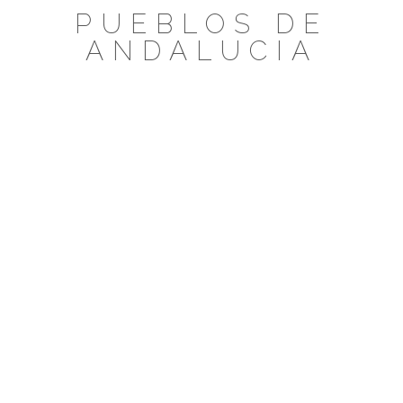
Saltar
PUEBLOS DE
al
ANDALUCIA
contenido