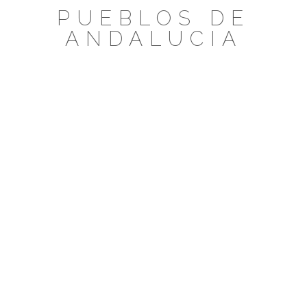
Saltar
PUEBLOS DE
al
ANDALUCIA
contenido