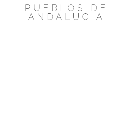
Saltar
PUEBLOS DE
al
ANDALUCIA
contenido