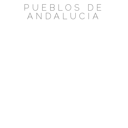
Saltar
PUEBLOS DE
al
ANDALUCIA
contenido