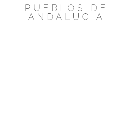
Saltar
PUEBLOS DE
al
ANDALUCIA
contenido