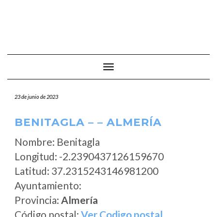
Cambiar modo de navegación
23 de junio de 2023
BENITAGLA – – ALMERÍA
Nombre: Benitagla
Longitud: -2.2390437126159670
Latitud: 37.2315243146981200
Ayuntamiento:
Provincia:
Almería
Código postal:
Ver Codigo postal