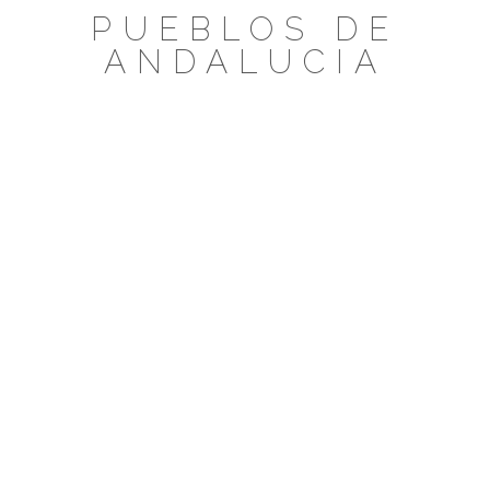
Saltar
PUEBLOS DE
al
ANDALUCIA
contenido