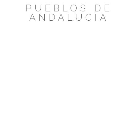
Saltar
PUEBLOS DE
al
ANDALUCIA
contenido