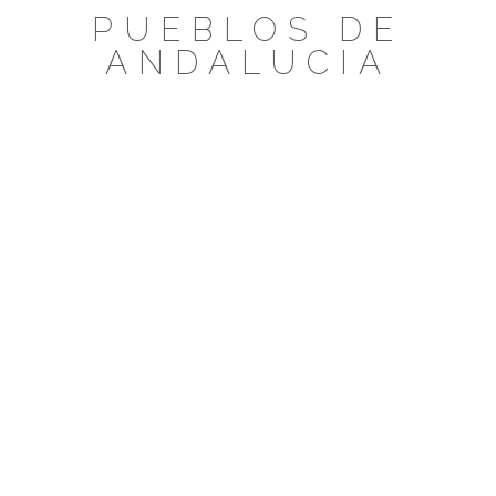
Saltar
PUEBLOS DE
al
ANDALUCIA
contenido