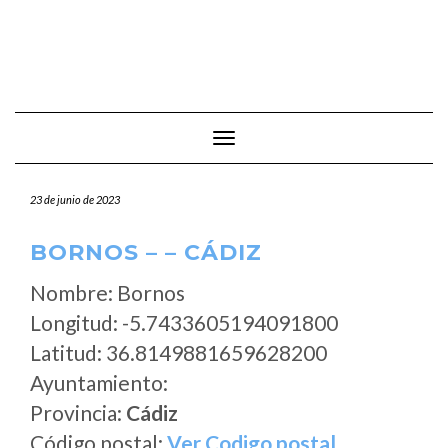
Cambiar modo de navegación
23 de junio de 2023
BORNOS – – CÁDIZ
Nombre: Bornos
Longitud: -5.7433605194091800
Latitud: 36.8149881659628200
Ayuntamiento:
Provincia:
Cádiz
Código postal:
Ver Codigo postal