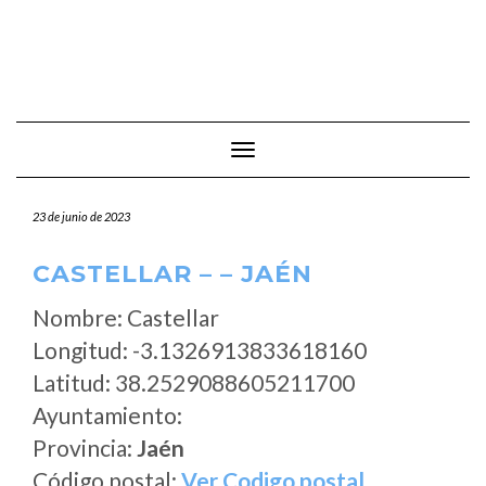
Cambiar modo de navegación
23 de junio de 2023
CASTELLAR – – JAÉN
Nombre: Castellar
Longitud: -3.1326913833618160
Latitud: 38.2529088605211700
Ayuntamiento:
Provincia:
Jaén
Código postal:
Ver Codigo postal