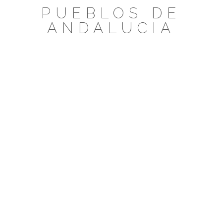
Saltar
PUEBLOS DE
al
ANDALUCIA
contenido