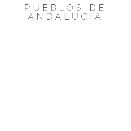
Saltar
PUEBLOS DE
al
ANDALUCIA
contenido