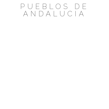
Saltar
PUEBLOS DE
al
ANDALUCIA
contenido