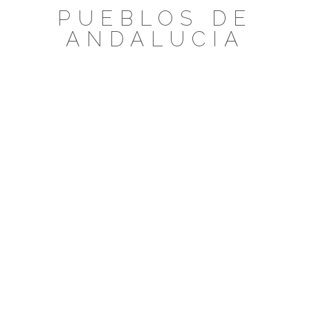
Saltar
PUEBLOS DE
al
ANDALUCIA
contenido