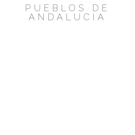
Saltar
PUEBLOS DE
al
ANDALUCIA
contenido