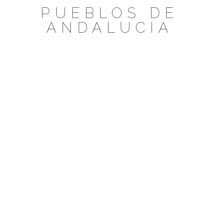
Saltar
PUEBLOS DE
al
ANDALUCIA
contenido