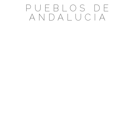
Saltar
PUEBLOS DE
al
ANDALUCIA
contenido