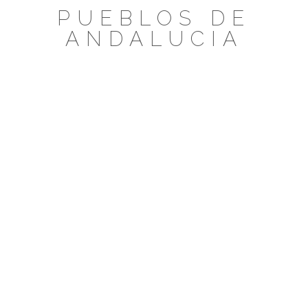
Saltar
PUEBLOS DE
al
ANDALUCIA
contenido