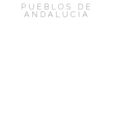
Saltar
PUEBLOS DE
al
ANDALUCIA
contenido