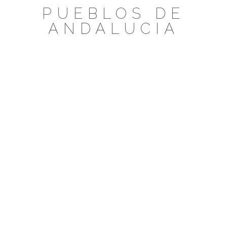
Saltar
PUEBLOS DE
al
ANDALUCIA
contenido