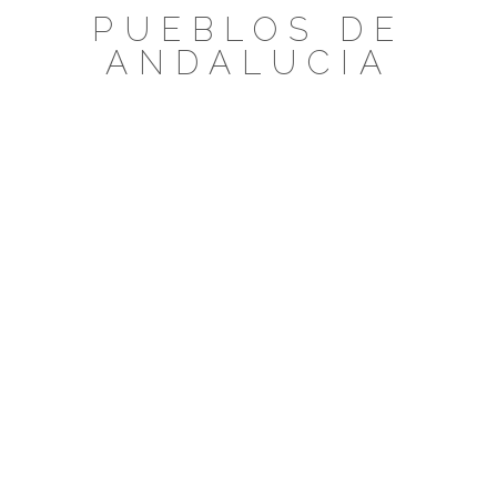
Saltar
PUEBLOS DE
al
ANDALUCIA
contenido