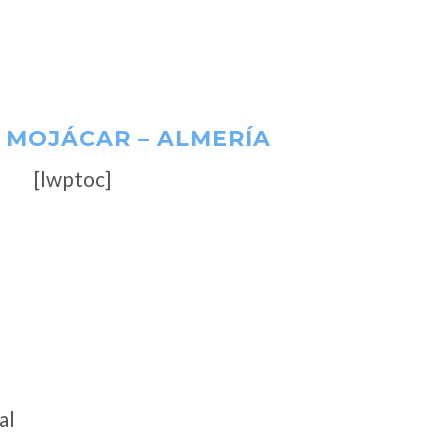
– MOJÁCAR – ALMERÍA
[lwptoc]
al