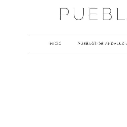
Saltar
PUEBL
al
contenido
INICIO
PUEBLOS DE ANDALUCI