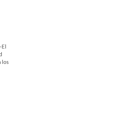
-El
d
 los