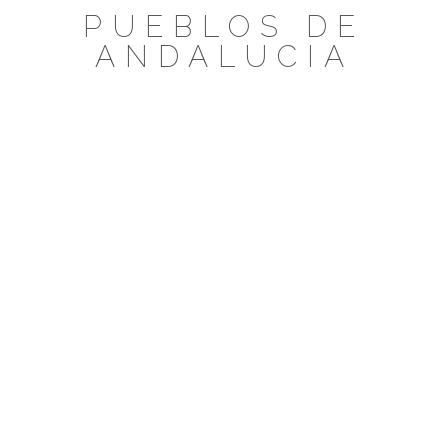
Saltar
PUEBLOS DE
al
ANDALUCIA
contenido