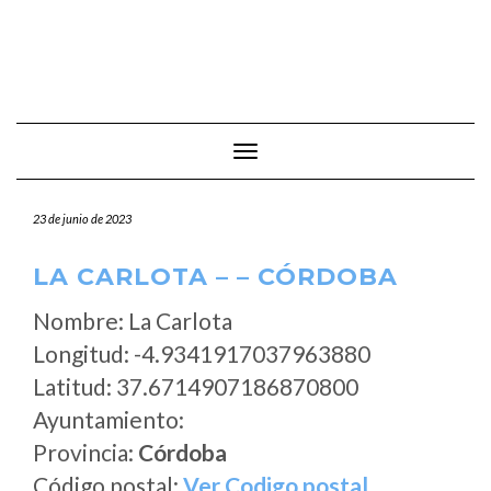
Cambiar modo de navegación
23 de junio de 2023
LA CARLOTA – – CÓRDOBA
Nombre: La Carlota
Longitud: -4.9341917037963880
Latitud: 37.6714907186870800
Ayuntamiento:
Provincia:
Córdoba
Código postal:
Ver Codigo postal