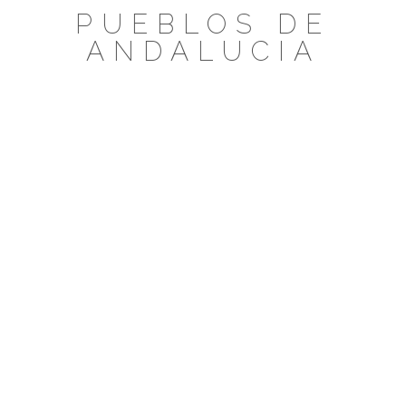
Saltar
PUEBLOS DE
al
ANDALUCIA
contenido