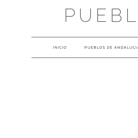
Saltar
PUEBL
al
contenido
INICIO
PUEBLOS DE ANDALUCI