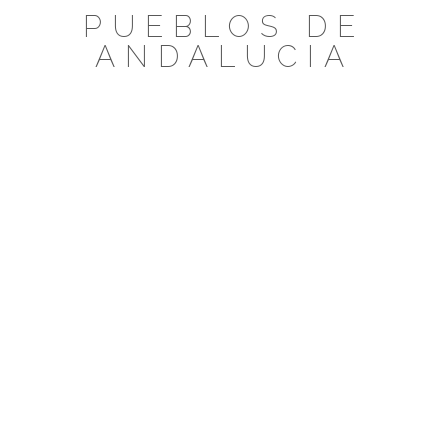
Saltar
PUEBLOS DE
al
ANDALUCIA
contenido