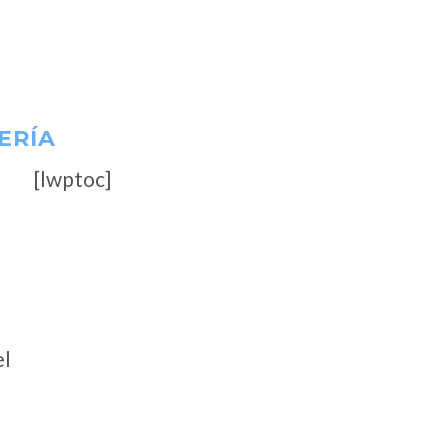
ERÍA
[lwptoc]
el