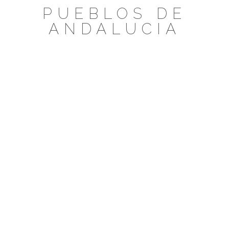
Saltar
PUEBLOS DE
al
ANDALUCIA
contenido