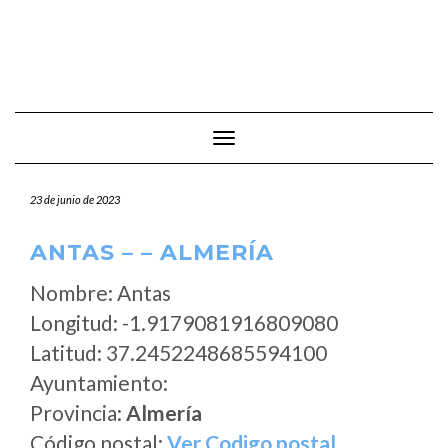
Cambiar modo de navegación
23 de junio de 2023
ANTAS – – ALMERÍA
Nombre: Antas
Longitud: -1.9179081916809080
Latitud: 37.2452248685594100
Ayuntamiento:
Provincia:
Almería
Código postal:
Ver Codigo postal