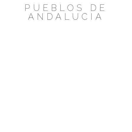
Saltar
PUEBLOS DE
al
ANDALUCIA
contenido