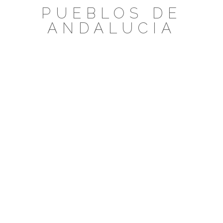
Saltar
PUEBLOS DE
al
ANDALUCIA
contenido