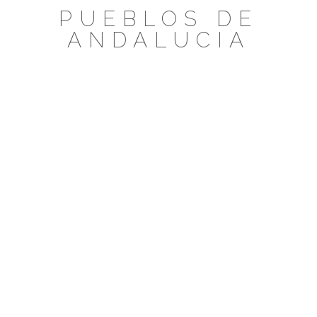
Saltar
PUEBLOS DE
al
ANDALUCIA
contenido