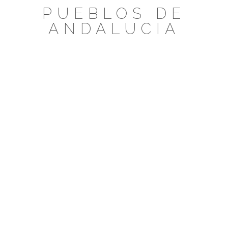
Saltar
PUEBLOS DE
al
ANDALUCIA
contenido