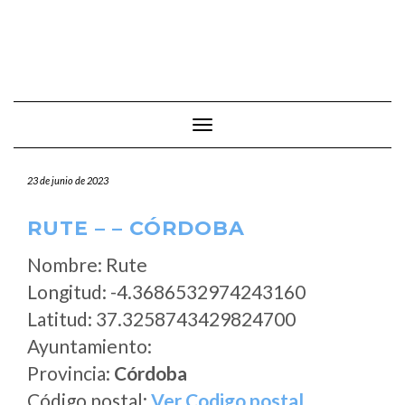
Cambiar modo de navegación
23 de junio de 2023
RUTE – – CÓRDOBA
Nombre: Rute
Longitud: -4.3686532974243160
Latitud: 37.3258743429824700
Ayuntamiento:
Provincia:
Córdoba
Código postal:
Ver Codigo postal