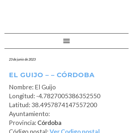
Cambiar modo de navegación
23 de junio de 2023
EL GUIJO – – CÓRDOBA
Nombre: El Guijo
Longitud: -4.7827005386352550
Latitud: 38.4957874147557200
Ayuntamiento:
Provincia:
Córdoba
Código postal:
Ver Codigo postal