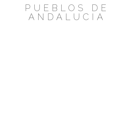
Saltar
PUEBLOS DE
al
ANDALUCIA
contenido