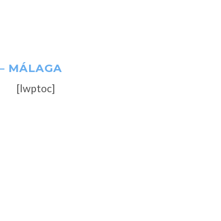
 – MÁLAGA
[lwptoc]