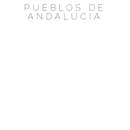
Saltar
PUEBLOS DE
al
ANDALUCIA
contenido