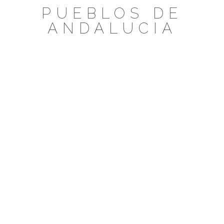
Saltar
PUEBLOS DE
al
ANDALUCIA
contenido