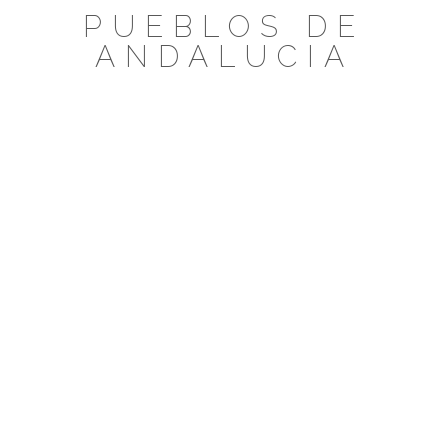
Saltar
PUEBLOS DE
al
ANDALUCIA
contenido