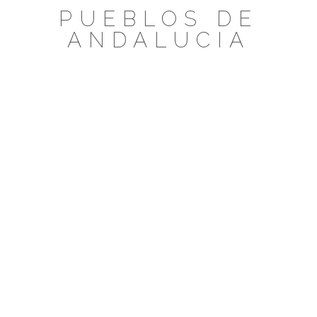
Saltar
PUEBLOS DE
al
ANDALUCIA
contenido