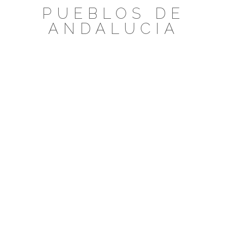
Saltar
PUEBLOS DE
al
ANDALUCIA
contenido