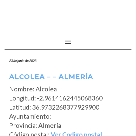
Cambiar modo de navegación
23 de junio de 2023
ALCOLEA – – ALMERÍA
Nombre: Alcolea
Longitud: -2.9614162445068360
Latitud: 36.9732268377929900
Ayuntamiento:
Provincia:
Almería
Código postal:
Ver Codigo postal