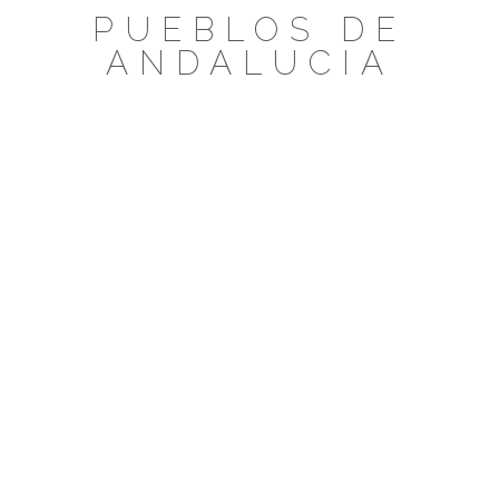
Saltar
PUEBLOS DE
al
ANDALUCIA
contenido