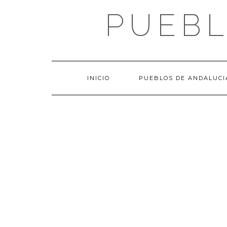
Saltar
PUEBL
al
contenido
INICIO
PUEBLOS DE ANDALUCI