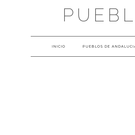
Saltar
PUEBL
al
contenido
INICIO
PUEBLOS DE ANDALUCI