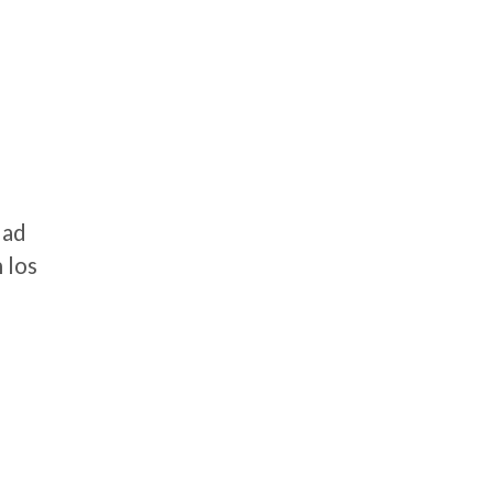
dad
 los