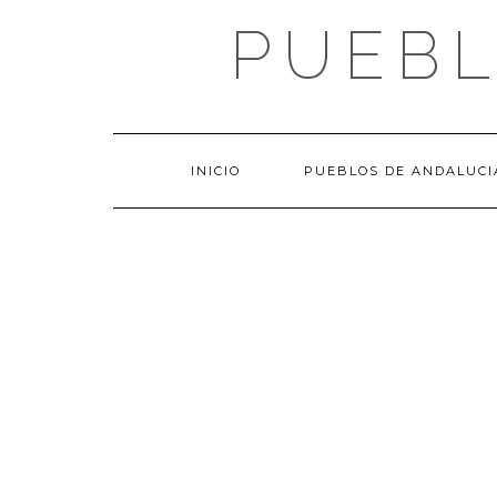
Saltar
PUEBL
al
contenido
INICIO
PUEBLOS DE ANDALUCI