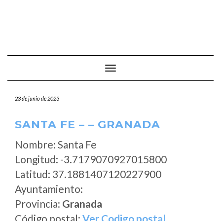
Cambiar modo de navegación
23 de junio de 2023
SANTA FE – – GRANADA
Nombre: Santa Fe
Longitud: -3.7179070927015800
Latitud: 37.1881407120227900
Ayuntamiento:
Provincia:
Granada
Código postal:
Ver Codigo postal