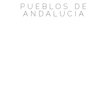
Saltar
PUEBLOS DE
al
ANDALUCIA
contenido