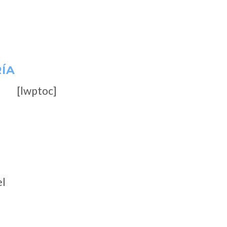
ÍA
[lwptoc]
el