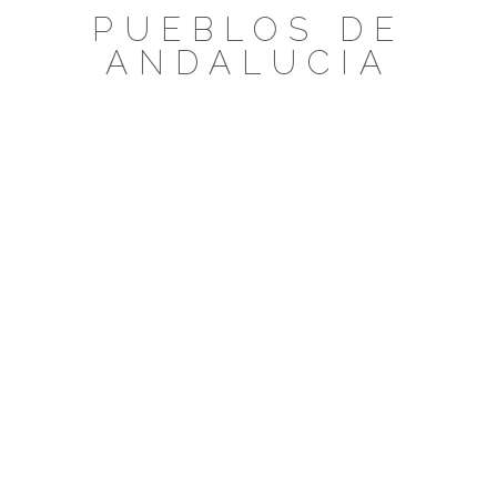
Saltar
PUEBLOS DE
al
ANDALUCIA
contenido