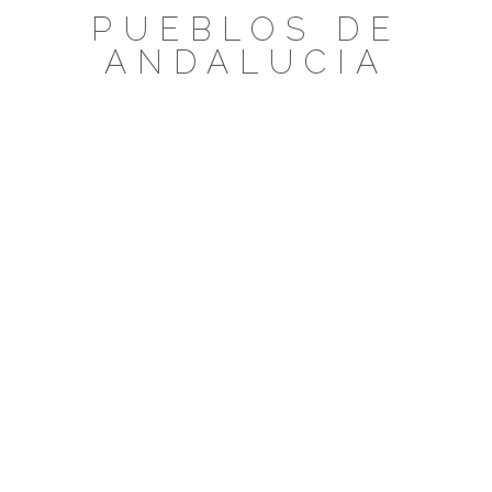
Saltar
PUEBLOS DE
al
ANDALUCIA
contenido