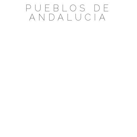
Saltar
PUEBLOS DE
al
ANDALUCIA
contenido